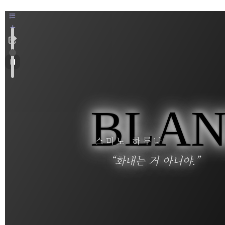
BLA
스미노 하루나
“화내는 거 아니야.”