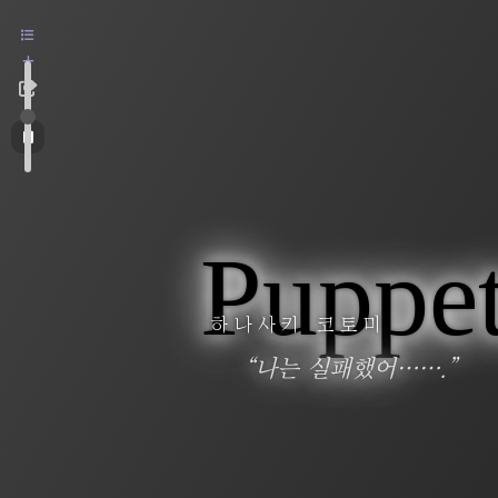
Puppet
하나사키 코토미
“나는 실패했어…….”