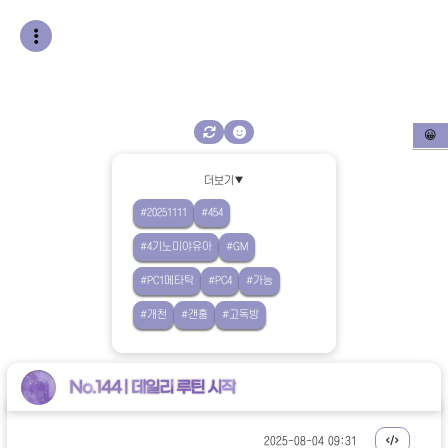
😀
더보기▼
#20251111
#454
#4기노미야유아
#GM
#PC1메타탁
#PC4
#가능
#개천
#갠훔
#고독방
No.144 | 데일리 루틴 시작
2025-08-04 09:31