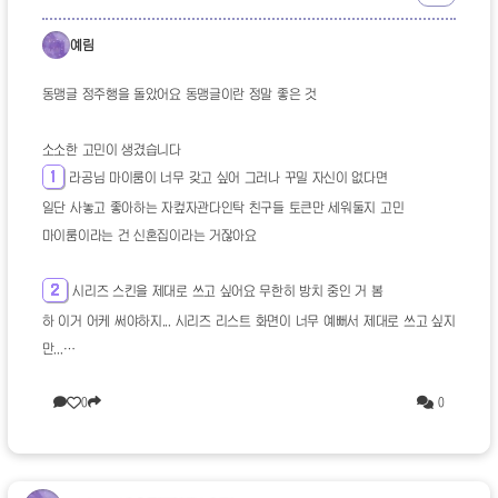
예림
동맹글 정주행을 돌았어요 동맹글이란 정말 좋은 것
소소한 고민이 생겼습니다
1
라공님 마이룸이 너무 갖고 싶어 그러나 꾸밀 자신이 없다면
일단 사놓고 좋아하는 자컾자관다인탁 친구들 토큰만 세워둘지 고민
마이룸이라는 건 신혼집이라는 거잖아요
2
시리즈 스킨을 제대로 쓰고 싶어요 무한히 방치 중인 거 봄
하 이거 어케 써야하지... 시리즈 리스트 화면이 너무 예뻐서 제대로 쓰고 싶지
만...
역시 갤러리 게시판이랑 글 연동을...
0
0
3
이미지 업로드용 게시판이 너무 많아
한 게시판에 올려서 태그/카테고리 따라 다른 게시판에서도 호출하고 싶다
예: 갤러리 게시판, 시리즈 게시판, 캠페인 게시판 이미지 탭