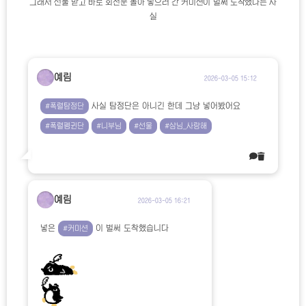
그래서 선물 받고 바로 회전문 돌아 넣으러 간 커미션이 벌써 도착했다는 사
실
예림
2026-03-05 15:12
사실 탐정단은 아니긴 한데 그냥 넣어봤어요
#폭렬탐정단
#폭렬펭귄단
#니부님
#선물
#삼님_사랑해
예림
2026-03-05 16:21
넣은
이 벌써 도착했습니다
#커미션