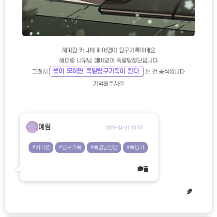
해피랑 카나메 페어명이 탐구기록이에요
해피랑 니부님 페어명이 폭렬탐정단입니다
셋이 모이면 폭렬탐구기록이 된다
그래서
는 건 공식입니다
기억해주시길
예림
2026-04-27 10:57
#커미션
#탐구기록
#폭렬탐정단
#폭탐기