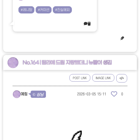
#레니탐
#커미션
#진실해피
No.164 | 탐라에 드림 자랑했더니 뉴짤이 생김
POST LINK
IMAGE LINK
예림
2026-03-05 15:11
0
© 삼님