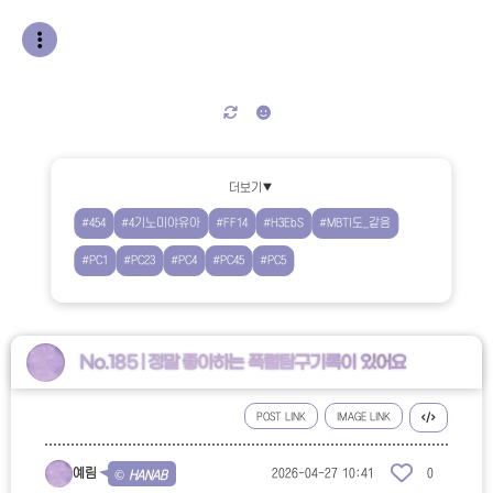
더보기▼
#454
#4기노미야유아
#FF14
#H3EbS
#MBTI도_같음
#PC1
#PC23
#PC4
#PC45
#PC5
No.185 | 정말 좋아하는 폭렬탐구기록이 있어요
POST LINK
IMAGE LINK
예림
2026-04-27 10:41
0
© HANAB