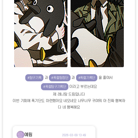
과
과
을 줄여서
#탐구기록
#폭렬탐정단
#폭렬기록단
이라고 부르는데요
#폭렬탐구기록단
제 레니탐 드림입니다
이번 기회에 폭기단도 마련했어요 네모네모 너무너무 귀여워 아 진짜 행복하
다 네 행복해요
예림
2026-03-09 13:49